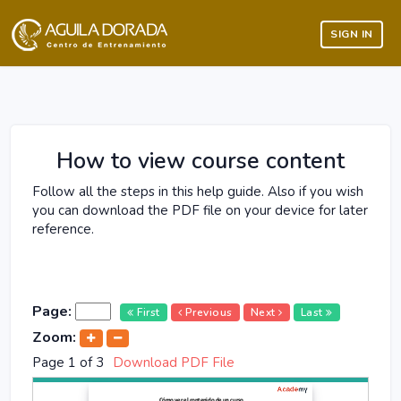
SIGN IN
How to view course content
Follow all the steps in this help guide. Also if you wish
you can download the PDF file on your device for later
reference.
Page
:
First
Previous
Next
Last
Zoom:
Page
1
of
3
Download PDF File
1