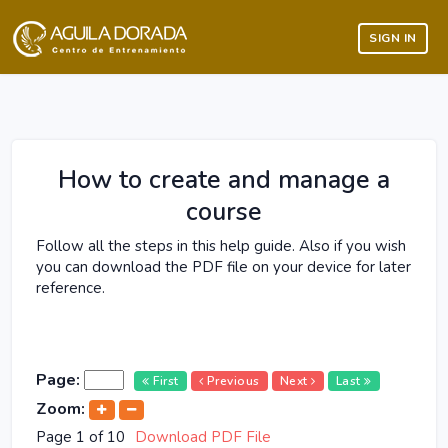
SIGN IN
How to create and manage a
course
Follow all the steps in this help guide. Also if you wish
you can download the PDF file on your device for later
reference.
Page
:
First
Previous
Next
Last
Zoom:
Page
1
of
10
Download PDF File