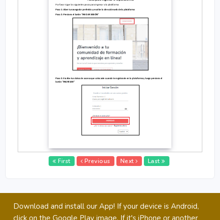
0
Pasos para ingresar a la plataforma
0
Por favor sigue los siguientes pasos para
ingresar
a
la plataforma:
Paso 1: Abre tu navegador preferido y escribe la dirección web de la plataforma
%
Paso 2: Presiona el botón "INICIAR SESIÓN"
Paso 3:
Escribe tus
datos de acceso que colocaste cuan
d
o te registraste en la plataforma y luego presiona el
botón
"
INGRESAR
"
First
Previous
Next
Last
Download and install our App! If your device is Android,
click on the Google Play image. If it's iPhone or another