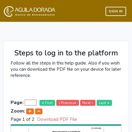
SIGN IN
Steps to log in to the platform
Follow all the steps in this help guide. Also if you wish
you can download the PDF file on your device for later
reference.
Page
:
First
Previous
Next
Last
Zoom:
Page
1
of
2
Download PDF File
1