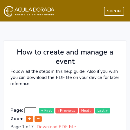
SIGN IN
How to create and manage a
event
Follow all the steps in this help guide. Also if you wish
you can download the PDF file on your device for later
reference.
Page
:
First
Previous
Next
Last
Zoom:
Page
1
of
7
Download PDF File